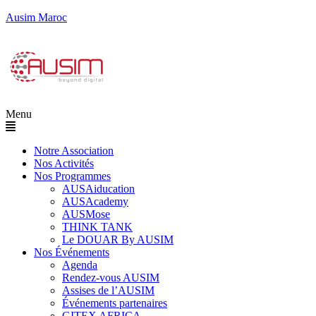
Ausim Maroc
Menu
Notre Association
Nos Activités
Nos Programmes
AUSAiducation
AUSAcademy
AUSMose
THINK TANK
Le DOUAR By AUSIM
Nos Événements
Agenda
Rendez-vous AUSIM
Assises de l’AUSIM
Événements partenaires
GITEX AFRICA