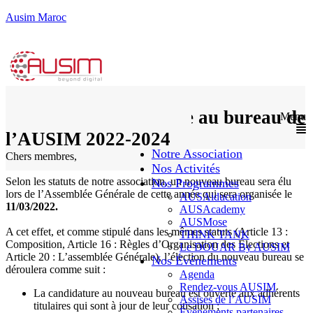
Ausim Maroc
Appel à candidature au bureau de
Menu
l’AUSIM 2022-2024
Notre Association
Chers membres,
Nos Activités
Selon les statuts de notre association, un nouveau bureau sera élu
Nos Programmes
lors de l’Assemblée Générale de cette année qui sera organisée le
AUSAiducation
11/03/2022.
AUSAcademy
AUSMose
A cet effet, et comme stipulé dans les mêmes statuts (Article 13 :
THINK TANK
Composition, Article 16 : Règles d’Organisation des Élections et
Le DOUAR By AUSIM
Article 20 : L’assemblée Générale), l’élection du nouveau bureau se
Nos Événements
déroulera comme suit :
Agenda
Rendez-vous AUSIM
La candidature au nouveau bureau est ouverte aux adhérents
Assises de l’AUSIM
titulaires qui sont à jour de leur cotisation ;
Événements partenaires