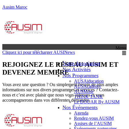
Ausim Maroc
Menu
Cliquez ici pour télécharger AUSINews
Notre Association
REJOIGNEZ LE RÉSEAU AUSIM ET
Nos Activités
DEVENEZ MEMBRE
Nos Programmes
AUSAiducation
Vous avez une question ? Ou simplement besoin de plus amples
AUSAcademy
informations sur nos divers programmes et services ? Contactez-
AUSMose
nous et c’est avec plaisir que nous vous aiderons et vous
THINK TANK
accompagnerons dans vos différentes demandes.
Le DOUAR By AUSIM
Nos Événements
Agenda
Rendez-vous AUSIM
Assises de l’AUSIM
Événements partenaires