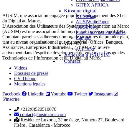
GITEX AFRICA
Kiosque digital
AUSIM, une association engagée pour le développement des SI et
AUSIMag
du Digital au Maroc.
AUSIWhitePaper
L’Association des Utilisateurs des Systèmes d’Information au Maroc
AUSINews
(AUSIM) est une association à but non lucratif créée en avril 1993.
Publication des Partenaires
Comptant parmi ses adhérents nombre de structures de premier plan,
Rapport
tant au niveau organisationnel que managérial (Offices, Banques,
Web TV
Assurances, Entreprises Industrielles…), l’AUSIM œuvre
AusiTalks
activement dans l’esprit de développer et de vulgariser l’usage des
Adhésion à l’AUSIM
Technologies de l’Information et du Digital au Maroc.
Contact
Vidéos
Dossiers de presse
CV Thèque
Mentions légales
Facebook
Linkedin
Youtube
Twitter
Instagram
S'inscrire
+212(0)520510076
contact@ausimaroc.com
Résidence Luxoria, 2ème étage, Numéro 27, Boulevard
l'Isère , Casablanca - Morocco