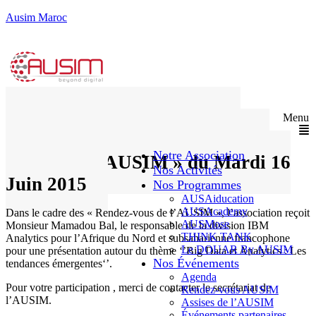
Ausim Maroc
Big data et analytics : Les
Menu
tendances émergentes, thème du
Notre Association
« RDV de l’AUSIM » du Mardi 16
Nos Activités
Juin 2015
Nos Programmes
AUSAiducation
AUSAcademy
Dans le cadre des « Rendez-vous de l’AUSIM », l’association reçoit
AUSMose
Monsieur Mamadou Bal, le responsable de la division IBM
THINK TANK
Analytics pour l’Afrique du Nord et subsaharienne francophone
Le DOUAR By AUSIM
pour une présentation autour du thème ‘’Big Data et Analytics : Les
Nos Événements
tendances émergentes‘’.
Agenda
Pour votre participation , merci de contacter le secrétariat de
Rendez-vous AUSIM
l’AUSIM.
Assises de l’AUSIM
Événements partenaires