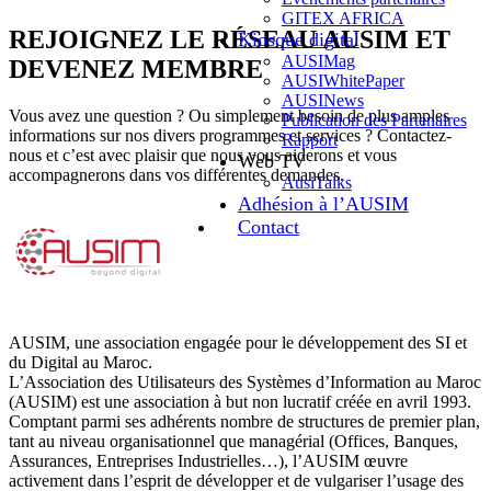
GITEX AFRICA
REJOIGNEZ LE RÉSEAU AUSIM ET
Kiosque digital
AUSIMag
DEVENEZ MEMBRE
AUSIWhitePaper
AUSINews
Vous avez une question ? Ou simplement besoin de plus amples
Publication des Partenaires
informations sur nos divers programmes et services ? Contactez-
Rapport
nous et c’est avec plaisir que nous vous aiderons et vous
Web TV
accompagnerons dans vos différentes demandes.
AusiTalks
Adhésion à l’AUSIM
Contact
AUSIM, une association engagée pour le développement des SI et
du Digital au Maroc.
L’Association des Utilisateurs des Systèmes d’Information au Maroc
(AUSIM) est une association à but non lucratif créée en avril 1993.
Comptant parmi ses adhérents nombre de structures de premier plan,
tant au niveau organisationnel que managérial (Offices, Banques,
Assurances, Entreprises Industrielles…), l’AUSIM œuvre
activement dans l’esprit de développer et de vulgariser l’usage des