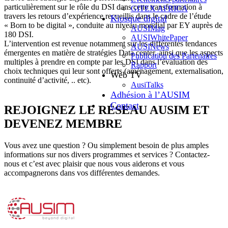
particulièrement sur le rôle du DSI dans cette transformation à
GITEX AFRICA
travers les retours d’expérience recueillis dans le cadre de l’étude
Kiosque digital
« Born to be digital », conduite au niveau mondial par EY auprès de
AUSIMag
180 DSI.
AUSIWhitePaper
L’intervention est revenue notamment sur les différentes tendances
AUSINews
émergentes en matière de stratégies Data center, ainsi que les aspects
Publication des Partenaires
multiples à prendre en compte par les DSI dans l’évaluation des
Rapport
choix techniques qui leur sont offerts (aménagement, externalisation,
Web TV
continuité d’activité, .. etc).
AusiTalks
Adhésion à l’AUSIM
Contact
REJOIGNEZ LE RÉSEAU AUSIM ET
DEVENEZ MEMBRE
Vous avez une question ? Ou simplement besoin de plus amples
informations sur nos divers programmes et services ? Contactez-
nous et c’est avec plaisir que nous vous aiderons et vous
accompagnerons dans vos différentes demandes.