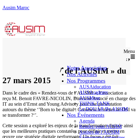
Ausim Maroc
Born to be digital : Comment le
Menu
métier de DSI va se transformer ?‘’
Notre Association
thème du « RDV de l’AUSIM » du
Nos Activités
27 mars 2015
Nos Programmes
AUSAiducation
AUSAcademy
Dans le cadre des « Rendez-vous de l’AUSIM », l’association a
AUSMose
reçu M. Benoit FAVRE-NICOLIN, Directeur Associé en charge des
THINK TANK
IT au sein d’Ernst and Young Advisory pour une présentation
Le DOUAR By AUSIM
autours du thème ‘’Born to be digital : Comment le métier de DSI va
Nos Événements
se transformer ?‘’.
Agenda
Cette session a exploré les enjeux de la transformation digitale ainsi
Rendez-vous AUSIM
que les meilleures pratiques constatées pour définir et mettre en
Assises de l’AUSIM
œuvre une stratégie digitale performante. Un focus a été fait
Événements partenaires