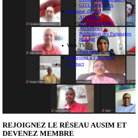
GITEX AFRICA
Kiosque digital
AUSIMag
AUSIWhitePaper
AUSINews
Publication des Partenaires
Rapport
Web TV
AusiTalks
Adhésion à l’AUSIM
Contact
REJOIGNEZ LE RÉSEAU AUSIM ET
DEVENEZ MEMBRE