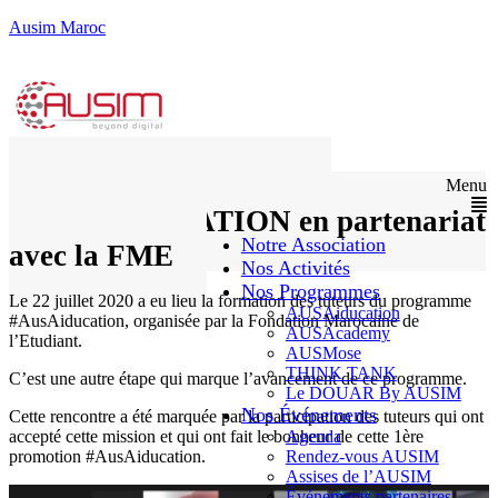
Ausim Maroc
Formation des tuteurs
Menu
AUSCAIDUCATION en partenariat
Notre Association
avec la FME
Nos Activités
Nos Programmes
Le 22 juillet 2020 a eu lieu la formation des tuteurs du programme
AUSAiducation
#AusAiducation, organisée par la Fondation Marocaine de
AUSAcademy
l’Etudiant.
AUSMose
THINK TANK
C’est une autre étape qui marque l’avancement de ce programme.
Le DOUAR By AUSIM
Nos Événements
Cette rencontre a été marquée par la participation des tuteurs qui ont
accepté cette mission et qui ont fait le bonheur de cette 1ère
Agenda
promotion #AusAiducation.
Rendez-vous AUSIM
Assises de l’AUSIM
Événements partenaires