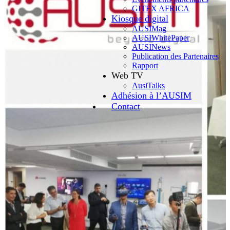
GITEX AFRICA
Kiosque digital
AUSIMag
AUSIWhitePaper
AUSINews
Publication des Partenaires
Rapport
Web TV
AusiTalks
Adhésion à l’AUSIM
Contact