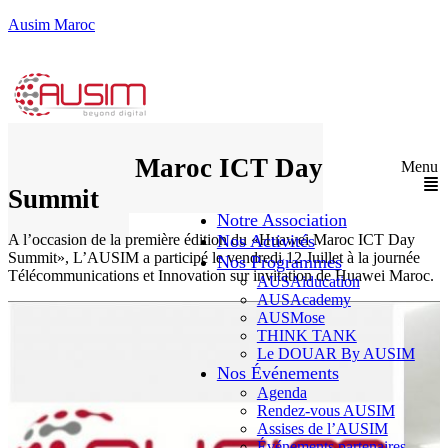
Ausim Maroc
Huawei Maroc ICT Day
Menu
Summit
Notre Association
A l’occasion de la première édition du «Huawei Maroc ICT Day
Nos Activités
Summit», L’AUSIM a participé le vendredi 12 Juillet à la journée
Nos Programmes
Télécommunications et Innovation sur invitation de Huawei Maroc.
AUSAiducation
AUSAcademy
AUSMose
THINK TANK
Le DOUAR By AUSIM
Nos Événements
Agenda
Rendez-vous AUSIM
Assises de l’AUSIM
Événements partenaires