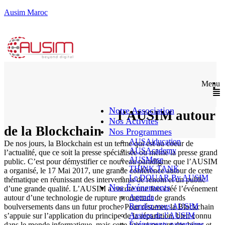
Ausim Maroc
La Blockchain – The Disruption :
Menu
Retour sur la conférence organisée
Notre Association
le 17 Mai 2017 par l’AUSIM autour
Nos Activités
de la Blockchain
Nos Programmes
AUSAiducation
De nos jours, la Blockchain est un terme qui est au coeur de
AUSAcademy
l’actualité, que ce soit la presse spécialisée ou même la presse grand
AUSMose
public. C’est pour démystifier ce nouveau paradigme que l’AUSIM
THINK TANK
a organisé, le 17 Mai 2017, une grande conférence autour de cette
Le DOUAR By AUSIM
thématique en réunissant des intervenants de renom et un public
Nos Événements
d’une grande qualité. L’AUSIM a encore une fois créé l’événement
Agenda
autour d’une technologie de rupture promettant de grands
Rendez-vous AUSIM
boulversements dans un futur proche. Pour résumer, la Blockchain
Assises de l’AUSIM
s’appuie sur l’application du principe de la répartition, bien connu
Événements partenaires
dans le monde informatique, mais cette fois-ci ce sont des biens et