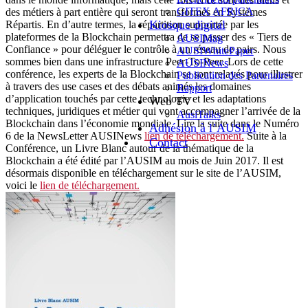
GITEX AFRICA
des métiers à part entière qui seront transformés en Systèmes
Kiosque digital
Répartis. En d’autre termes, la répartition supportée par les
plateformes de la Blockchain permettra de se passer des « Tiers de
AUSIMag
Confiance » pour déléguer le contrôle à un réseau de pairs. Nous
AUSIWhitePaper
sommes bien dans une infrastructure Peer-To-Peer. Lors de cette
AUSINews
conférence, les experts de la Blockchain se sont relayés pour illustrer
Publication des Partenaires
à travers des use cases et des débats animés les domaines
Rapport
d’application touchés par cette technologie et les adaptations
Web TV
techniques, juridiques et métier qui vont accompagner l’arrivée de la
AusiTalks
Blockchain dans l’économie mondiale. Lire la suite dans le Numéro
Adhésion à l’AUSIM
6 de la NewsLetter AUSINews
lien de téléchargement.
Suite à la
Contact
Conférence, un Livre Blanc autour de la thématique de la
Blockchain a été édité par l’AUSIM au mois de Juin 2017. Il est
désormais disponible en téléchargement sur le site de l’AUSIM,
voici le
lien de téléchargement.