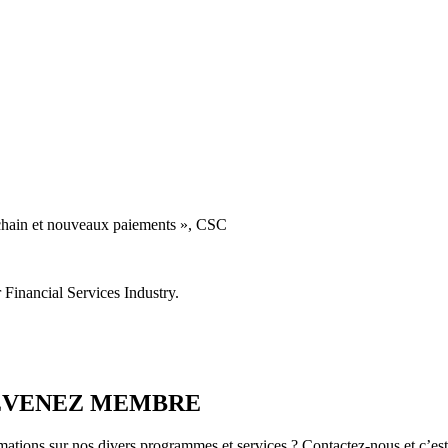
chain et nouveaux paiements », CSC
Financial Services Industry.
DEVENEZ MEMBRE
ations sur nos divers programmes et services ? Contactez-nous et c’es