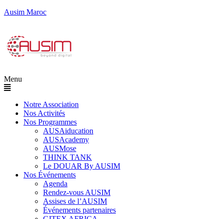
Ausim Maroc
Menu
Notre Association
Nos Activités
Nos Programmes
AUSAiducation
AUSAcademy
AUSMose
THINK TANK
Le DOUAR By AUSIM
Nos Événements
Agenda
Rendez-vous AUSIM
Assises de l’AUSIM
Événements partenaires
GITEX AFRICA