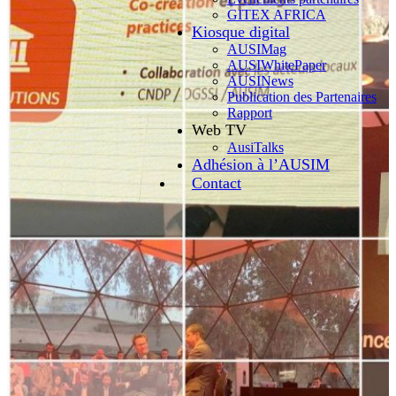
GITEX AFRICA
Kiosque digital
AUSIMag
AUSIWhitePaper
AUSINews
Publication des Partenaires
Rapport
Web TV
AusiTalks
Adhésion à l’AUSIM
Contact