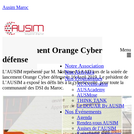
Ausim Maroc
Lancement Orange Cyber
Menu
défense
Notre Association
L’AUSIM représenté par M. Mohamed SAAD lors de la soirée de
Nos Activités
lancement Orange Cyber défense le 16 Avril 2019. Le président de
Nos Programmes
L’AUSIM a exposé les défis liés à la cybersécurité, pour toute la
AUSAiducation
communauté des DSI du Maroc.
AUSAcademy
AUSMose
THINK TANK
Le DOUAR By AUSIM
Nos Événements
Agenda
Rendez-vous AUSIM
Assises de l’AUSIM
Événements partenaires