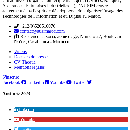
tant au niveau organisationnel que managérial (Offices, Banques,
Assurances, Entreprises Industrielles…), l’AUSIM œuvre
activement dans l’esprit de développer et de vulgariser l’usage des
Technologies de l’Information et du Digital au Maroc.
+212(0)520510076
contact@ausimaroc.com
Résidence Luxoria, 2ème étage, Numéro 27, Boulevard
l'Isère , Casablanca - Morocco
Vidéos
Dossiers de presse
CV Thèque
Mentions légales
S'inscrire
Facebook
Linkedin
Youtube
Twitter
Ausim © 2023
linkedin
Youtube
Twitter