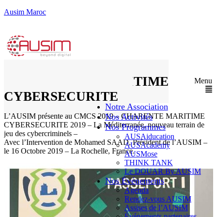
Ausim Maroc
CHARENTE MARITIME
Menu
CYBERSECURITE
Notre Association
L’AUSIM présente au CMCS 2019 – CHARENTE MARITIME
Nos Activités
CYBERSECURITE 2019 – La Méditerranée, nouveau terrain de
Nos Programmes
jeu des cybercriminels –
AUSAiducation
Avec l’Intervention de Mohamed SAAD, Président de l’AUSIM –
AUSAcademy
le 16 Octobre 2019 – La Rochelle, France.
AUSMose
THINK TANK
Le DOUAR By AUSIM
Nos Événements
Agenda
Rendez-vous AUSIM
Assises de l’AUSIM
Événements partenaires