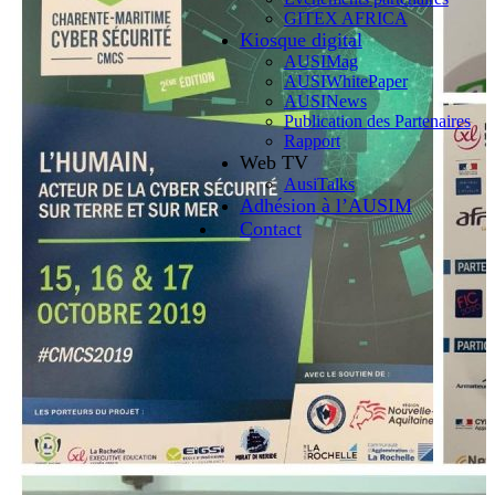
GITEX AFRICA
Kiosque digital
AUSIMag
AUSIWhitePaper
AUSINews
Publication des Partenaires
Rapport
Web TV
AusiTalks
Adhésion à l’AUSIM
Contact