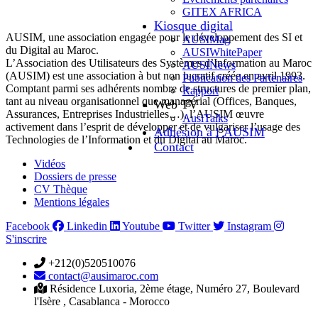
GITEX AFRICA
Kiosque digital
AUSIM, une association engagée pour le développement des SI et
AUSIMag
du Digital au Maroc.
AUSIWhitePaper
L’Association des Utilisateurs des Systèmes d’Information au Maroc
AUSINews
(AUSIM) est une association à but non lucratif créée en avril 1993.
Publication des Partenaires
Comptant parmi ses adhérents nombre de structures de premier plan,
Rapport
tant au niveau organisationnel que managérial (Offices, Banques,
Web TV
Assurances, Entreprises Industrielles…), l’AUSIM œuvre
AusiTalks
activement dans l’esprit de développer et de vulgariser l’usage des
Adhésion à l’AUSIM
Technologies de l’Information et du Digital au Maroc.
Contact
Vidéos
Dossiers de presse
CV Thèque
Mentions légales
Facebook
Linkedin
Youtube
Twitter
Instagram
S'inscrire
+212(0)520510076
contact@ausimaroc.com
Résidence Luxoria, 2ème étage, Numéro 27, Boulevard
l'Isère , Casablanca - Morocco