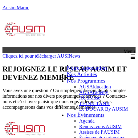
Ausim Maroc
Menu
Cliquez ici pour télécharger AUSINews
Notre Association
REJOIGNEZ LE RÉSEAU AUSIM ET
Nos Activités
DEVENEZ MEMBRE
Nos Programmes
AUSAiducation
Vous avez une question ? Ou simplement besoin de plus amples
AUSAcademy
informations sur nos divers programmes et services ? Contactez-
AUSMose
nous et c’est avec plaisir que nous vous aiderons et vous
THINK TANK
accompagnerons dans vos différentes demandes.
Le DOUAR By AUSIM
Nos Événements
Agenda
Rendez-vous AUSIM
Assises de l’AUSIM
Événements partenaires