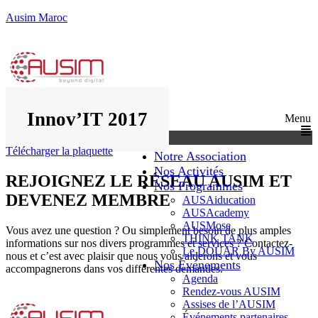
Ausim Maroc
Innov’IT 2017
Menu
Télécharger la plaquette
Notre Association
Nos Activités
REJOIGNEZ LE RÉSEAU AUSIM ET
Nos Programmes
DEVENEZ MEMBRE
AUSAiducation
AUSAcademy
AUSMose
Vous avez une question ? Ou simplement besoin de plus amples
THINK TANK
informations sur nos divers programmes et services ? Contactez-
Le DOUAR By AUSIM
nous et c’est avec plaisir que nous vous aiderons et vous
Nos Événements
accompagnerons dans vos différentes demandes.
Agenda
Rendez-vous AUSIM
Assises de l’AUSIM
Événements partenaires