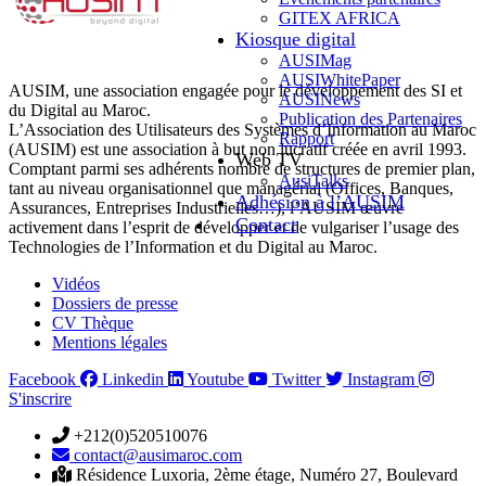
GITEX AFRICA
Kiosque digital
AUSIMag
AUSIWhitePaper
AUSIM, une association engagée pour le développement des SI et
AUSINews
du Digital au Maroc.
Publication des Partenaires
L’Association des Utilisateurs des Systèmes d’Information au Maroc
Rapport
(AUSIM) est une association à but non lucratif créée en avril 1993.
Web TV
Comptant parmi ses adhérents nombre de structures de premier plan,
AusiTalks
tant au niveau organisationnel que managérial (Offices, Banques,
Adhésion à l’AUSIM
Assurances, Entreprises Industrielles…), l’AUSIM œuvre
Contact
activement dans l’esprit de développer et de vulgariser l’usage des
Technologies de l’Information et du Digital au Maroc.
Vidéos
Dossiers de presse
CV Thèque
Mentions légales
Facebook
Linkedin
Youtube
Twitter
Instagram
S'inscrire
+212(0)520510076
contact@ausimaroc.com
Résidence Luxoria, 2ème étage, Numéro 27, Boulevard