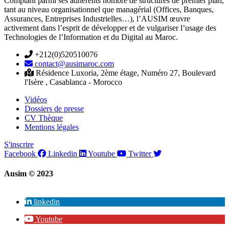
Comptant parmi ses adhérents nombre de structures de premier plan,
tant au niveau organisationnel que managérial (Offices, Banques,
Assurances, Entreprises Industrielles…), l’AUSIM œuvre
activement dans l’esprit de développer et de vulgariser l’usage des
Technologies de l’Information et du Digital au Maroc.
+212(0)520510076
contact@ausimaroc.com
Résidence Luxoria, 2ème étage, Numéro 27, Boulevard
l'Isère , Casablanca - Morocco
Vidéos
Dossiers de presse
CV Thèque
Mentions légales
S'inscrire
Facebook
Linkedin
Youtube
Twitter
Ausim © 2023
linkedin
Youtube