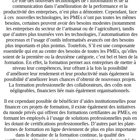
possibilité d’améliorer leurs chances d’obtenir de nouveaux projets.
La formation professionnelle des collaborateurs, des coûts non
négligeables, financiers liée mais également organisationnels.
Il est cependant possible de bénéficier d’aides institutionnelles pour
financer ces projets de formation, il existe également des initiatives
du monde privés qui offrent des formations certifiantes au PMEs, en
formant les employés à l’usage de solutions professionnelles puis en
les dotant de certifications professionnelles. D’autres part les plate-
formes de formation en ligne deviennent de plus en plus importante
dans le domaine de la formation continue, la qualité des
certifications délivrées ainsi que leur acceptation dans le marché du
travail rendent ces alternatives à la formation des professionnels de
plus en plus accessibles et de plus en plus recherchées.
Les Télécom au cœur des TI
La région ne pourra devenir un hub international vers l’Afrique sans
être doté des moyens techniques et technologiques nécessaires à
savoir, une couverture en télécommunications du plus haut niveau
en disponibilité et en débit.
INWI comme tous les autres opérateurs téléphoniques du pays, a
déployé des efforts considérables afin de mettre à niveau
l’infrastructure des provinces du sud, dont la population est estimée