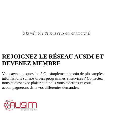
DEVENEZ MEMBRE
Vous avez une question ? Ou simplement besoin de plus amples
informations sur nos divers programmes et services ? Contactez-
nous et c’est avec plaisir que nous vous aiderons et vous
accompagnerons dans vos différentes demandes.
AUSIM, une association engagée pour le développement des SI et
du Digital au Maroc.
L’Association des Utilisateurs des Systèmes d’Information au Maroc
(AUSIM) est une association à but non lucratif créée en avril 1993.
Comptant parmi ses adhérents nombre de structures de premier plan,
tant au niveau organisationnel que managérial (Offices, Banques,
Assurances, Entreprises Industrielles…), l’AUSIM œuvre
activement dans l’esprit de développer et de vulgariser l’usage des
Technologies de l’Information et du Digital au Maroc.
Vidéos