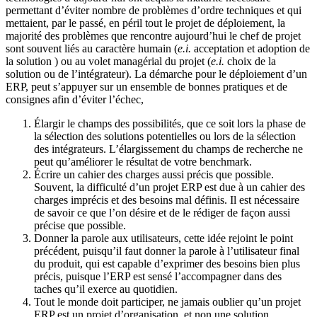
Écrire un cahier des charges aussi précis que possible.
Souvent, la difficulté d’un projet ERP est due à un cahier des
charges imprécis et des besoins mal définis. Il est nécessaire
de savoir ce que l’on désire et de le rédiger de façon aussi
précise que possible.
Donner la parole aux utilisateurs, cette idée rejoint le point
précédent, puisqu’il faut donner la parole à l’utilisateur final
du produit, qui est capable d’exprimer des besoins bien plus
précis, puisque l’ERP est sensé l’accompagner dans des
taches qu’il exerce au quotidien.
Tout le monde doit participer, ne jamais oublier qu’un projet
ERP est un projet d’organisation, et non une solution
informatique. Les entreprise qui considèrent l’ERP
uniquement sous sont volet techniques, en oubliant
d’impliquer toutes les autres composantes métiers se voient
souvent, devant des projets sans fins, qui atteignent rarement
leurs objectifs, et quand ils le font c’est souvent avec du retard
et/ou des rallonges budgétaires conséquentes.
Ce retour d’expérience a permis de comprendre par l’exemple la
complexité d’un projet d’entreprise visant le déploiement un système
d’entreprise aussi important dans le fonctionnement des affaires que
peut l’être un ERP ou un CRM.
– Synthèse
–