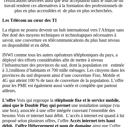
à 3,1millions d’habitants et 700 mille ménages. Les citoyens dans les
provinces du sud disposent ainsi d’une couverture Fixe, Mobile et
4G qui atteint 100 % de taux de couverture de la population. L’offre
pour les PME est également aussi variée et complète que partout
ailleurs.
L’offre
Voix qui regroupe la t
éléphonie fixe et le service mobile,
ainsi que le Double Play qui permet
une installation unique (via
une box), associée à une offre intégrée couvrant l’ensemble des
besoins Voix et internet haut débit. L’accès à internet est quand à lui
proposé selon plusieurs offres, l’offre
Accès internet très haut
débit, l’offre Hébergement et nom de domaine
ainsi que l’offre
I
nternet Mobile 3G+ et 4G. En ce qui concerne les Data, les
solutions Lan to lan et IPVPN MPLS
de INWI permettent aux
PME relier les vos différents sites au Maroc avec un service
d’interconnexion Ethernet à très haut débit. Le réseau clé en main
est conçu, installé et administré par INWI, qui met à votre
disposition un interlocuteur unique. Les tarifs sont transparents et
tout est compris. La solution de réseau privé virtuel (VPN) en
assurant la sécurité et la confidentialité des informations transitant
sur la toile.
L’importance des investissements engagés depuis plus d’une
décennie, par l’agence de l’agence pour la promotion etm le
développement économiques et sociale des provinces du sud depuis