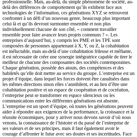
professionnelle. Mais, au-delà, du simple phénomène de société, au-
delà des différences de comportement qu’ils exhibent face aux
technologies de l’information, ces générations XYZ se retrouvent
confronter à un défi d’un nouveau genre, beaucoup plus important
celui là et qu’ils devront surmonter ensemble et non plus
individuellement chacune de son côté, « comment travailler
ensemble pour faire avancer leurs projets communs ? ». Les
entreprises d’aujourd’hui, y compris les PME et les TPE sont
composées de personnes appartenant à X, Y, ou Z, la cohabitation
est inéluctable, mais au-delà d’une cohabitation frileuse et méfiante,
il est nécessaire de créer une synergie intégratrice capable de tirer le
meilleur de chacune des composantes des sociétés contemporaines.
Chaque génération, possède des atouts, des compétences et des
habiletés qu’elle doit mettre au service du groupe. L’entreprise est un
projet d’équipe, dans lequel les forces doivent être canalisées dans
les mêmes directions sinon elles s’annihilent, et au lieu d’être une
cohabitation positive et un espace de coopération et de cocréation,
l’entreprise peut se transformer en espace silencieux ou les
communications entre les différentes générations est absente.
L’entreprise est un sport d’équipe, où toutes les générations peuvent
aider à répondre aux exigences de la performance, la croissance et la
réussite économiques, pour y arriver nous devons savoir d’où nous
venons, la connaissance de l’histoire et du passé de l’entreprise de
ses valeurs et de ses principes, mais il faut également avoir le
courage d’affronter le futur avec ses doutes et ses incertitudes. Face