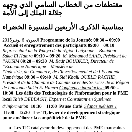
مقتطفات من الخطاب السامي الذي وجهه
جلالة الملك إلى الأمة
بمناسبة الذكرى الأربعين للمسيرة الخضراء
العيون، 6 نونبر2015
Programme de la Journée
08:30 – 09:00
Accueil et enregistrement des participants
09:00 – 09:10
Représentant de la Wilaya de la région Laâyoune – Boujdour –
Sakia El Hamra
09:10 – 09:20
M. Mohamed SAAD, Président de
l’AUSIM
09:20 – 09:30
M. Badr BOUBKER, Directeur de
l’Economie Numérique – Ministère de
l’Industrie, du Commerce, de l’Investissement et de l’Economie
Numérique
09:30 – 09:40
M. Sidi Khalil OUELD RACHID,
Président de la Chambre de Commerce et des Services de la Région
de Laâyoune Sakia El Hamra
Conférence introductive
09:50 –
10:30 Les défis des Technologies de l’information pour la PME
local
Taieb DEBBAGH, Expert et Consultant en Systèmes
d’Information
10:30 – 11:00 Pause-Café
Séance plénière 1
11:00 – 12:30
Les TI, levier de développement stratégique
pour améliorer la compétitivité de la PME
Les TIC catalyseur du développement des PME marocaines