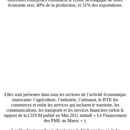
économie avec 40% de la production, et 31% des exportations.
Elles sont présentes dans tous les secteurs de l’activité économique
marocaine: l’agriculture, l’industrie, l’artisanat, le BTP, les
commerces et enfin les services qui incluent le tourisme, les
communications, les transports et les services financiers (selon le
rapport de la CDVM publié en Mai 2011 intitulé « Le Financement
des PME au Maroc » ).
Le rôle des nouvelles technologies de l’information et de la
communication dans l’amélioration de la performance et la
productivité des entreprises, n’est plus a démontrer. Cependant, face
à ces nouvelles technologies, les PMEs n’ont pas toutes les mêmes
besoins, certaines peuvent avoir des besoins modestes (notamment
les entreprises du secteur de l’artisanat ou de l’agriculture), tandis
que d’autres plus tournées vers les technologies, l’automatisation des
processus et l’usage d’outils informatisés avancés ont des besoins
plus importants et plus pointus. Toutefois, S’il est une composante
essentielle qui est au centre des besoins de toutes les PMEs, qu’elles
soient de la première ou la deuxième catégorie, c’est bel et bien de la
formation. En effet, la formation permet aux entreprises de mettre à
niveau leur compétences, leur offrant à la fois la possibilité
d’améliorer leur rendement et leur productivité mais également la