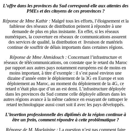
moins important, à titre d’exemple : il s’est passé environ une
dizaine d’année entre le déploiement de la 3G en Europe et son
déploiement au Maroc, au moment du déploiement de la 4G, ce
retard n’était plus que d’un an est demi. L’infrastructure déployée
dans les provinces du Sud comme celle déployée ailleurs dans les
autres régions avance à la même cadence en essayant de rattraper le
retard technologique aussi court soit il avec les pays développés.
L’insertion professionnelle des diplômés de la région continue à
être un frein, comment répondre à cette problèmatique ?
Réponse de M. Maelainine :
La question n’est pas comment faire
pour insérer les diplômés de la région. La vraie question c’est
comment produire de bons diplômés, les bons s’intégreront plus
facilement. Ils faut aider ses jeunes à élever leur niveau, en leurs
offrant la possibilité d’acquérir des certifications professionnelles très
demandées dans le marché du travail. IBM a déjà mené à bien des
expériences similaires par le passé, il faut consolider ses expériences
par de nouvelles initiatives. Et il faut surtout que cette demande soit
entendue par les entreprises et organismes de formations en activités
dans le reste du royaume afin de les pousser à venir dans le Sud.
Comment peut on être accompagner dans la réalisation de projet
entrepreneuriaux. Depuis l’idée jusqu’à la délivrance du produit ?