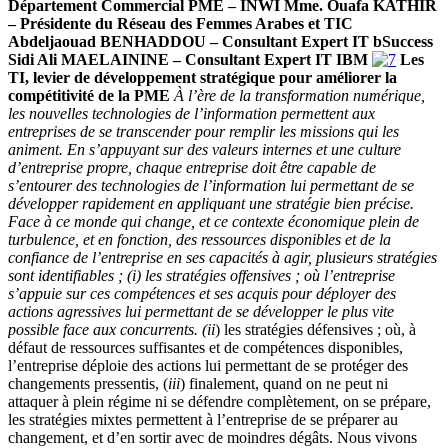
Département Commercial PME – INWI
Mme. Ouafa KATHIR
– Présidente du Réseau des Femmes Arabes et TIC
Abdeljaouad BENHADDOU – Consultant Expert IT bSuccess
Sidi Ali MAELAININE – Consultant Expert IT IBM
Les
TI, levier de développement stratégique pour améliorer la
compétitivité de la PME
À l’ère de la transformation numérique,
les nouvelles technologies de l’information permettent aux
entreprises de se transcender pour remplir les missions qui les
animent. En s’appuyant sur des valeurs internes et une culture
d’entreprise propre, chaque entreprise doit être capable de
s’entourer des technologies de l’information lui permettant de se
développer rapidement en appliquant une stratégie bien précise.
Face à ce monde qui change, et ce contexte économique plein de
turbulence, et en fonction, des ressources disponibles et de la
confiance de l’entreprise en ses capacités à agir, plusieurs stratégies
sont identifiables ; (i) les stratégies offensives ; où l’entreprise
s’appuie sur ces compétences et ses acquis pour déployer des
actions agressives lui permettant de se développer le plus vite
possible face aux concurrents. (ii
) les stratégies défensives ; où, à
défaut de ressources suffisantes et de compétences disponibles,
l’entreprise déploie des actions lui permettant de se protéger des
changements pressentis, (
iii
) finalement, quand on ne peut ni
attaquer à plein régime ni se défendre complètement, on se prépare,
les stratégies mixtes permettent à l’entreprise de se préparer au
changement, et d’en sortir avec de moindres dégâts. Nous vivons