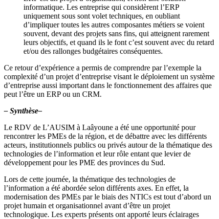
Le RDV de L’AUSIM à Laâyoune a été une opportunité pour
rencontrer les PMEs de la région, et de débattre avec les différents
acteurs, institutionnels publics ou privés autour de la thématique des
technologies de l’information et leur rôle entant que levier de
développement pour les PME des provinces du Sud.
Lors de cette journée, la thématique des technologies de
l’information a été abordée selon différents axes. En effet, la
modernisation des PMEs par le biais des NTICs est tout d’abord un
projet humain et organisationnel avant d’être un projet
technologique. Les experts présents ont apporté leurs éclairages
concernant ces différentes facettes. L’audience a également pu
exprimer ses attentes, montrant ainsi, qu’il s’agissait d’une
population mature, réaliste et à l’écoute de toutes les nouveautés
technologiques à l’air du temps, comme leurs compatriotes dans les
autres régions du Royaume.
Suite à une longue journée riche en activité et interactivité,
l’engagement de toutes et tous a montré une volonté d’agir sur le
terrain pour accélérer la mutation numérique de la région.
De leur coté, tous les différents intervenants, sans exception aucune,
ont démontré de leur volonté à mettre en place sur le terrain des
initiatives répondant aux différents types d’attentes locales. En effet,
institutions publiques, organise privés et représentant du monde