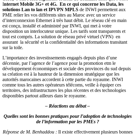
sa création est à la hauteur de la dimension stratégique que les
autorités marocaines accordent à cette partie du royaume. INWI
comme tous les autres opérateurs télécoms, veille à équiper ces
territoires, des infrastructures les plus récentes et des technologies
disponibles partout ailleurs dans le royaume.
–
Réactions au débat –
Quelles sont les bonnes pratiques pour l’adoption de technologies
de l’information par les PMEs ?
Réponse de M. Benhaddou :
Il existe effectivement plusieurs bonnes
pratiques, j’insisterai tout simplement sur le fait d’impliquer toutes
les composantes de l’entreprise dans cette démarche, en effet les
approches inclusives ont montré leur efficacité dans le cadre des
projets autour des nouvelles technologies.
Réponse de Mme Kathir :
J’ajouterai que ce type de projet n’est pas
que technologique, mais également humain, et que la réussite du
projet dépend aussi de l’accompagnement ou la conduite du
changement pendant le déploiement de la solution.
Comment faire pour encourager les chefs d’entreprise à penser
aux nouvelles technologies pour leur entreprises alors qu’ils
appartiennent eux mêmes à une tranche socioprofessionnelle peut
sensibles à ces nouvelles technologies ?