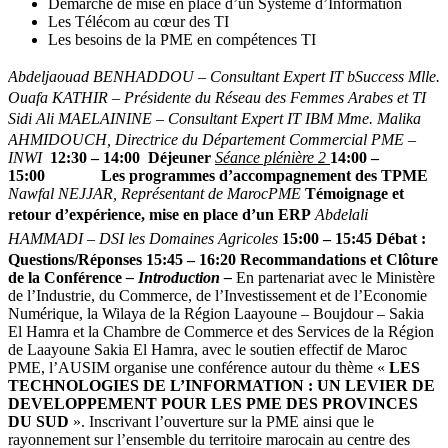
Démarche de mise en place d’un Système d’Information
Les Télécom au cœur des TI
Les besoins de la PME en compétences TI
Abdeljaouad BENHADDOU – Consultant Expert IT bSuccess
Mlle.
Ouafa KATHIR – Présidente du Réseau des Femmes Arabes et TI
Sidi Ali MAELAININE – Consultant Expert IT IBM
Mme. Malika
AHMIDOUCH, Directrice du Département Commercial PME –
INWI
12:30 – 14:00 Déjeuner
Séance plénière 2
14:00 –
15:00
Les programmes d’accompagnement des TPME
Nawfal NEJJAR, Représentant de MarocPME
Témoignage et
retour d’expérience, mise en place d’un ERP
Abdelali
HAMMADI – DSI les Domaines Agricoles
15:00 – 15:45
Débat :
Questions/Réponses
15:45 – 16:20
Recommandations et Clôture
de la Conférence
–
Introduction –
En partenariat avec le Ministère
de l’Industrie, du Commerce, de l’Investissement et de l’Economie
Numérique, la Wilaya de la Région Laayoune – Boujdour – Sakia
El Hamra et la Chambre de Commerce et des Services de la Région
de Laayoune Sakia El Hamra, avec le soutien effectif de Maroc
PME, l’AUSIM organise une conférence autour du thème «
LES
TECHNOLOGIES DE L’INFORMATION : UN LEVIER DE
DEVELOPPEMENT POUR LES PME DES PROVINCES
DU SUD
». Inscrivant l’ouverture sur la PME ainsi que le
rayonnement sur l’ensemble du territoire marocain au centre des