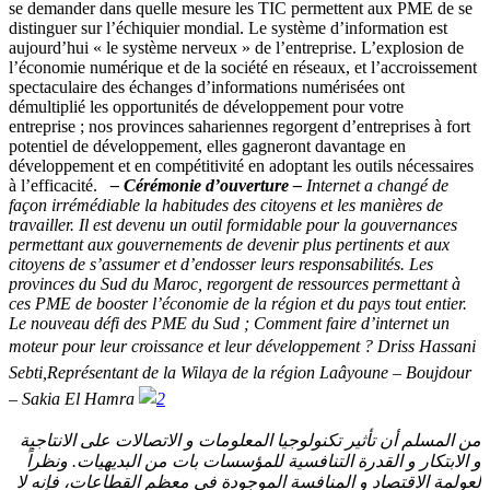
se demander dans quelle mesure les TIC permettent aux PME de se
distinguer sur l’échiquier mondial. Le système d’information est
aujourd’hui « le système nerveux » de l’entreprise. L’explosion de
l’économie numérique et de la société en réseaux, et l’accroissement
spectaculaire des échanges d’informations numérisées ont
démultiplié les opportunités de développement pour votre
entreprise ; nos provinces sahariennes regorgent d’entreprises à fort
potentiel de développement, elles gagneront davantage en
développement et en compétitivité en adoptant les outils nécessaires
à l’efficacité.
–
Cérémonie d’ouverture –
Internet a changé de
façon irrémédiable la habitudes des citoyens et les manières de
travailler. Il est devenu un outil formidable pour la gouvernances
permettant aux gouvernements de devenir plus pertinents et aux
citoyens de s’assumer et d’endosser leurs responsabilités. Les
provinces du Sud du Maroc, regorgent de ressources permettant à
ces PME de booster l’économie de la région et du pays tout entier.
Le nouveau défi des PME du Sud ; Comment faire d’internet un
moteur pour leur croissance et leur développement ?
Driss Hassani
Sebti,Représentant de la Wilaya de la région Laâyoune – Boujdour
– Sakia El Hamra
من المسلم أن تأثير تكنولوجيا المعلومات و الاتصالات على الانتاجية
و الابتكار و القدرة التنافسية للمؤسسات بات من البديهيات. ونظراً
لعولمة الاقتصاد و المنافسة الموجودة في معظم القطاعات، فإنه لا