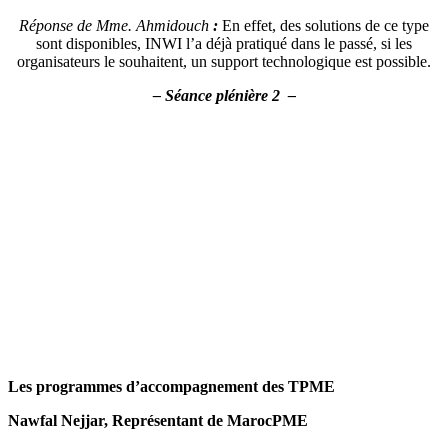
Les programmes d’accompagnement des TPME
Nawfal Nejjar, Représentant de MarocPME
Le renforcement du tissus économique, l’accompagnement des des
entreprises locales et l’encouragement à l’entrepreneuriat et la
création d’entreprises sont des conditions cinequanone au
développement des provinces du Sud. C’est dans ce contexte, que
MarocPME tente d’accompagner, les entrepreneurs et les auto-
entrepreneurs.
Selon le rapport du Conseil économique, social et environnemental
(CESE) publié en Octobre 2013, « Nouveau modèle de
développement pour les provinces du Sud », Le tissu économique
des provinces du Sud est estimé à 42 000 entreprises qui y sont
domiciliées, dont 29 % sont des petites et moyennes entreprises
(PME), soit 12 000 entreprises. Ces PME génèrent 70% du PIB et
55% des emplois dans tous les secteurs. Les 70% restant sont de très