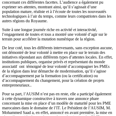
associatif ont témoigné de leur volonté d’accompagner les PMEs
de la région dans leur démarche de modernisation, qu’il s’agisse
d’accompagnement par la formation (ou la certification) ou
d’accompagnement du changement, pour la création de projets
entrepreneuriaux..
Pour sa part, l’AUSIM n’est pas en reste, elle a participé également
à cette dynamique constructive à travers une annonce phare
concernant la mise en place d’un modèle de maturité pour les PME
marocaines dans le domaine de l’IT. Le Président de l’AUSIM, M.
Mohammed Saad a, en effet, annoncé en avant première, la mise en
place d’un guide de marche pour la modernisation des PMEs
Marocaines par les nouvelles technologies de l’information, ce
référentiel portera le nom de ITAMM (IT AUSIM Maturity Model).
Ce référentiel, proposera un modèle de maturité simplifié adapté au
contexte de la PME locale pour faciliter l’adoption des technologies
de l’information au sein des entreprises marocaines.
Les provinces du Sud, ne peuvent pas sortir de leur enclavement
sans l’accompagnement des citoyens et des entreprises citoyennes
des autres régions, elles ne pourront pas non plus sortir de cet
isolement sans l’action sur le terrain de leurs propres habitants et des
entreprises locales.
Les provinces du Sud ont besoin des efforts de tous pour marcher