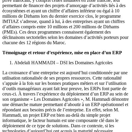
La croissance d’une entreprise est aujourd’hui conditionnée par une
utilisation rationalisée de ses propres ressources. Cette rationalité
s’appuie à la fois sur les bonnes pratiques métiers et sur l’utilisation
d’outils managériaux ayant fait leur preuve, les ERPs font partie de
ceux-ci. À travers l’expérience du déploiement d’un ERP au sein de
son organisme « Les Domaines Agricoles », M. Hammadi démontre
une démarche mature permettant d’aboutir à un ERP opérationnel et
répondant aux besoins précis de l’entreprise. En effet, selon M.
Hammadi, un projet ERP est bien au-delà du simple projet
informatique, le facteur humain est une composante clé dans le
déploiement de ce type de solutions. Dans ce contexte, si les
technologies d’aujourd’hui ont acquis la maturité nécessaire
permettant d’éviter nombre de problèmes d’ordre techniques et qui
mettaient, par le passé, en péril tout le projet de déploiement, la
majorité des problèmes que rencontre aujourd’hui le chef de projet
sont souvent liés au caractère humain (
e.i.
acceptation et adoption de
la solution ) ou au volet managérial du projet (
e.i.
choix de la
solution ou de l’intégrateur). La démarche pour le déploiement d’un
ERP, peut s’appuyer sur un ensemble de bonnes pratiques et de
consignes afin d’éviter l’échec,
Élargir le champs des possibilités, que ce soit lors la phase de
la sélection des solutions potentielles ou lors de la sélection
des intégrateurs. L’élargissement du champs de recherche ne
peut qu’améliorer le résultat de votre benchmark.