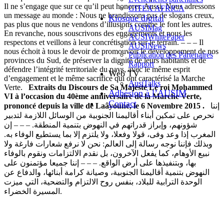
Il ne s’engage que sur ce qu’il peut honorer. Aussi, Nous adressons
GITEX AFRICA
un message au monde : Nous ne brandissons pas de slogans creux,
Kiosque digital
pas plus que nous ne vendons d’illusions comme le font les autres.
AUSIMag
En revanche, nous souscrivons des engagements et nous les
AUSIWhitePaper
respectons et veillons à leur concrétisation sur le terrain. – – – Il
AUSINews
nous échoit à tous le devoir de promouvoir le développement de nos
Publication des Partenaires
provinces du Sud, de préserver la dignité de leurs habitants et de
Rapport
défendre l’intégrité territoriale du pays, avec le même esprit
Web TV
d’engagement et le même sacrifice qui ont caractérisé la Marche
AusiTalks
Verte.
Extraits du Discours de Sa Majesté Le roi Mohammed
Adhésion à l’AUSIM
VI
à l’occasion du 40ème anniversaire de la Marche Verte,
Contact
prononcé depuis la ville de Laâyoune, le 6 Novembre 2015 .
إننا
نحرص على تمكين أبناء أقاليمنا الجنوبية من الوسائل اللازمة لتدبير
شؤونهم، وإبراز قدراتهم في النهوض بتنمية المنطقة. – – – إن
المغرب إذا وعد وفى، قولا وفعلا، ولا يلتزم إلا بما يستطيع الوفاء به.
وبذلك فإننا نوجه رسالة إلى العالم: نحن لا نرفع شعارات فارغة ولا
نبيع الأوهام، كما يفعل الآخرون، بل نقدم الالتزامات ونقوم بالوفاء
بها، وبتنفيذها على أرض الواقع. – – – إننا جميعا مؤتمنون على
النهوض بتنمية أقاليمنا الجنوبية، وصيانة كرامة أبنائها، والدفاع عن
الوحدة الترابية للبلاد، بنفس روح الالتزام والتضحية، التي ميزت
المسيرة الخضراء.