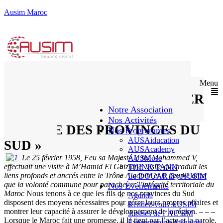
Ausim Maroc
« LES TECHNOLOGIES DE
Menu
L’INFORMATION : UN LEVIER
Notre Association
DE DÉVELOPPEMENT POUR
Nos Activités
LES PME DES PROVINCES DU
Nos Programmes
AUSAiducation
SUD »
AUSAcademy
Le 25 février 1958, Feu sa Majesté le roi Mohammed V,
AUSMose
effectuait une visite à M’Hamid El Ghizlane, visite qui traduit les
THINK TANK
liens profonds et ancrés entre le Trône Alaouite et le peuple ainsi
Le DOUAR By AUSIM
que la volonté commune pour parachever l’intégrité territoriale du
Nos Événements
Maroc
Nous tenons à ce que les fils de nos provinces du Sud
Agenda
disposent des moyens nécessaires pour gérer leurs propres affaires et
Rendez-vous AUSIM
montrer leur capacité à assurer le développement de la région. – – –
Assises de l’AUSIM
Lorsque le Maroc fait une promesse, il la tient par l’acte et la parole.
Événements partenaires