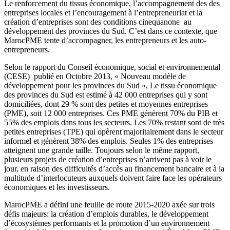
petites entreprises (TPE) qui opèrent majoritairement dans le secteur
informel et génèrent 38% des emplois. Seules 1% des entreprises
atteignent une grande taille. Toujours selon le même rapport,
plusieurs projets de création d’entreprises n’arrivent pas à voir le
jour, en raison des difficultés d’accès au financement bancaire et à la
multitude d’interlocuteurs auxquels doivent faire face les opérateurs
économiques et les investisseurs.
MarocPME a défini une feuille de route 2015-2020 axée sur trois
défis majeurs: la création d’emplois durables, le développement
d’écosystèmes performants et la promotion d’un environnement
favorable à l’entrepreneuriat. Le cadre contractuel Ètat-MarocPME
2015-2020 vise à : (
i
) Renforcer la compétitivité des écosystèmes et
des TPME en actionnant les leviers suivants : performances
opérationnelles, investissement, créativité et co-développement et
accès aux marchés. (
ii
) Promouvoir l’entrepreneuriat et l’animation
de l’écosystème entrepreneurial à travers le déploiement du statut de
l’auto-entrepreneur et l’accompagnement à la formalisation des
activités. (
iii
) Faire émerger une nouvelle génération d’entrepreneurs
et de TPME ayant un modèle d’affaires structurant et à fort impact.
Pour atteindre ses objectifs, MarocPME encourage l’éclosion de
locomotives régionales permettant la dynamisation des écosystèmes
locaux. MarocPME Développe l’initiative entrepreneuriale en
incitant à l’utilisation du statu d’autoentrepreneur pour aider les