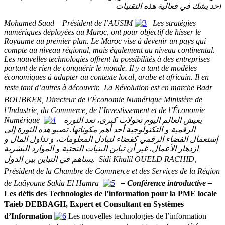
أحد يشك في فعالية هذه التقنيات
Mohamed Saad – Président de l’AUSIM
Les stratégies
numériques déployées au Maroc, ont pour objectif de hisser le
Royaume au premier plan. Le Maroc vise à devenir un pays qui
compte au niveau régional, mais également au niveau continental.
Les nouvelles technologies offrent la possibilités à des entreprises
partant de rien de conquérir le monde. Il y a tant de modèles
économiques à adapter au contexte local, arabe et africain. Il en
reste tant d’autres à découvrir.
La Révolution est en marche
Badr
BOUBKER, Directeur de l’Économie Numérique
Ministère de
l’Industrie, du Commerce,
de l’Investissement et de l’Économie
Numérique
يعيش العالم اليوم تحولات كبرى، تعد الثورة
الرقمية و التكنولوجية أحد أهم مكوناتها. تصبو هذه الثورة إلى
إستعمال الفضاء الرقمي كفضاء لتبادل المعلومات، و تداول المال و
ازدهار الأعمال. غير أن تباين البنيات التحتية و الموارد البشرية
يساهم في التباين بين الدول
.
Sidi Khalil OUELD RACHID,
Président de la Chambre de Commerce et des Services de la Région
de Laâyoune Sakia El Hamra
–
Conférence introductive –
Les défis des Technologies de l’information pour la PME locale
Taieb DEBBAGH, Expert et Consultant en Systèmes
d’Information
Les nouvelles technologies de l’information