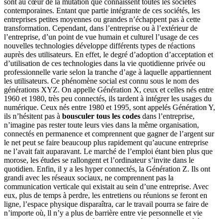
sont au cœur de la mutation que connaissent toutes les sociétés
contemporaines. Entant que partie intégrante de ces sociétés, les
entreprises petites moyennes ou grandes n’échappent pas à cette
transformation. Cependant, dans l’entreprise ou à l’extérieur de
l’entreprise, d’un point de vue humain et culturel l’usage de ces
nouvelles technologies développe différents types de réactions
auprès des utilisateurs. En effet, le degré d’adoption d’acceptation et
d’utilisation de ces technologies dans la vie quotidienne privée ou
professionnelle varie selon la tranche d’age à laquelle appartiennent
les utilisateurs. Ce phénomène social est connu sous le nom des
générations XYZ. On appelle Génération X, ceux et celles nés entre
1960 et 1980, très peu connectés, ils tardent à intégrer les usages du
numérique. Ceux nés entre 1980 et 1995, sont appelés Génération Y,
ils n’hésitent pas à
bousculer tous les codes
dans l’entreprise,
n’imagine pas rester toute leurs vies dans la même organisation,
connectés en permanence et comprennent que gagner de l’argent sur
le net peut se faire beaucoup plus rapidement qu’aucune entreprise
ne l’avait fait auparavant. Le marché de l’emploi étant bien plus que
morose, les études se rallongent et l’ordinateur s’invite dans le
quotidien. Enfin, il y a les hyper connectés, la Génération Z. Ils ont
grandi avec les réseaux sociaux, ne comprennent pas la
communication verticale qui existait au sein d’une entreprise. Avec
eux, plus de temps à perdre, les entretiens ou réunions se feront en
ligne, l’espace physique disparaîtra, car le travail pourra se faire de
n’importe où, ll n’y a plus de barrière entre vie personnelle et vie