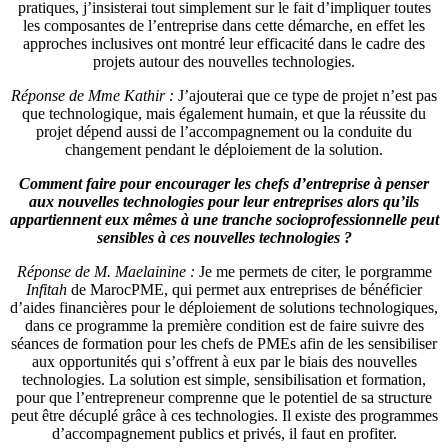
Réponse de M. Maelainine :
Je me permets de citer, le porgramme
Infitah
de MarocPME, qui permet aux entreprises de bénéficier
d’aides financières pour le déploiement de solutions technologiques,
dans ce programme la première condition est de faire suivre des
séances de formation pour les chefs de PMEs afin de les sensibiliser
aux opportunités qui s’offrent à eux par le biais des nouvelles
technologies. La solution est simple, sensibilisation et formation,
pour que l’entrepreneur comprenne que le potentiel de sa structure
peut être décuplé grâce à ces technologies. Il existe des programmes
d’accompagnement publics et privés, il faut en profiter.
L’offre dans les provinces du Sud correspond-elle aux attentes des
PMEs et des citoyens de ces pronvinces ?
Réponse de Mme Kathir :
Malgré tous les efforts, l’éloignement et la
faiblesse des réseaux de distribution peinent à répondre à une
demande de plus en plus insistante. En effet, si les réseaux
numériques, la couverture en réseaux de communications assurent
des services de qualité, la distribution et livraison de matériels
continue de souffrir de délais importants dans certaines régions.
Réponse de Mme Ahmidouch :
Concernant l’infrastructure et
réseaux de télécommunications, on constate que le retard du Maroc
par rapport aux autres pays notamment européens est de moins en