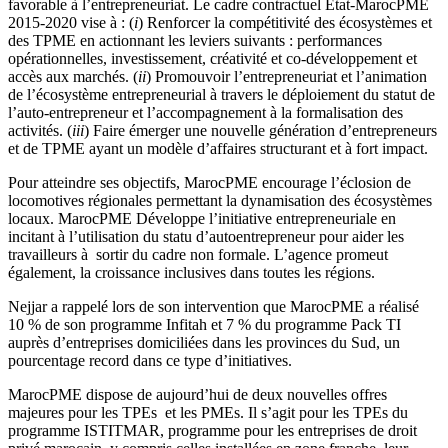
travailleurs à sortir du cadre non formale. L’agence promeut
également, la croissance inclusives dans toutes les régions.
Nejjar a rappelé lors de son intervention que MarocPME a réalisé
10 % de son programme Infitah et 7 % du programme Pack TI
auprès d’entreprises domiciliées dans les provinces du Sud, un
pourcentage record dans ce type d’initiatives.
MarocPME dispose de aujourd’hui de deux nouvelles offres
majeures pour les TPEs et les PMEs. Il s’agit pour les TPEs du
programme ISTITMAR, programme pour les entreprises de droit
privé marocain, y compris celles installées en zone franche, leur
permettant de financer des projets d’amorçage d’activités liés à des
écosystèmes et ayant un chiffre d’affaires inférieur ou égal à 10
millions de Dirhams lors du dernier exercice clos, le programme
IMTIAZ s’adresse, quand à lui, à des entreprises ayant un chiffres
d’affaires compris entre 10 millions et 200 millions de Dirhams
(PMEs). Ces deux programmes connaissent également des
déclinaisons sectorielles selon les domaines d’activités porteurs pour
chacune des 12 régions du Maroc.
Témoignage et retour d’expérience, mise en place d’un ERP
Abdelali HAMMADI – DSI les Domaines Agricoles