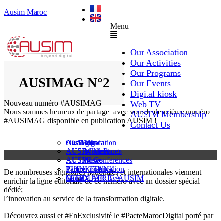
Ausim Maroc
Menu
Our Association
Our Activities
Our Programs
AUSIMAG N°2
Our Events
Digital kiosk
Nouveau numéro #AUSIMAG
Web TV
Nous sommes heureux de partager avec vous le deuxième numéro
AUSIM Membership
#AUSIMAG disponible en publication AUSIM !
Contact Us
AUSAiducation
Our Agenda
AusiMag
AusiTalks
AUSAcademy
AUSIM Meetings
AUSIWhitePaper
AUSMose
AUSIM Conferences
AUSINews
THINK TANK
Partner Events
Partner publication
De nombreuses signatures nationales et internationales viennent
Le DOUAR By AUSIM
GITEX AFRICA
Moral
enrichir la ligne éditoriale de ce numéro avec un dossier spécial
dédié;
l’innovation au service de la transformation digitale.
Découvrez aussi et #EnExclusivité le #PacteMarocDigital porté par