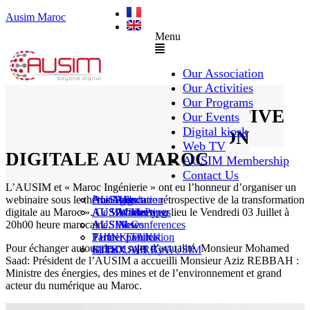
Ausim Maroc
Menu
Our Association
Our Activities
Our Programs
LECTURE RETROSPECTIVE
Our Events
Digital kiosk
DE LA TRANSFORMATION
Web TV
DIGITALE AU MAROC
AUSIM Membership
Contact Us
L’AUSIM et « Maroc Ingénierie » ont eu l’honneur d’organiser un
webinaire sous le thème: « Lecture rétrospective de la transformation
AUSAiducation
Our Agenda
AusiMag
AusiTalks
digitale au Maroc ». Ce Webinar a eu lieu le Vendredi 03 Juillet à
AUSAcademy
AUSIM Meetings
AUSIWhitePaper
20h00 heure marocaine.
AUSMose
AUSIM Conferences
AUSINews
THINK TANK
Partner Events
Partner publication
Pour échanger autour de ce sujet d’actualité, Monsieur Mohamed
Le DOUAR By AUSIM
GITEX AFRICA
Moral
Saad: Président de l’AUSIM a accueilli Monsieur Aziz REBBAH :
Ministre des énergies, des mines et de l’environnement et grand
acteur du numérique au Maroc.